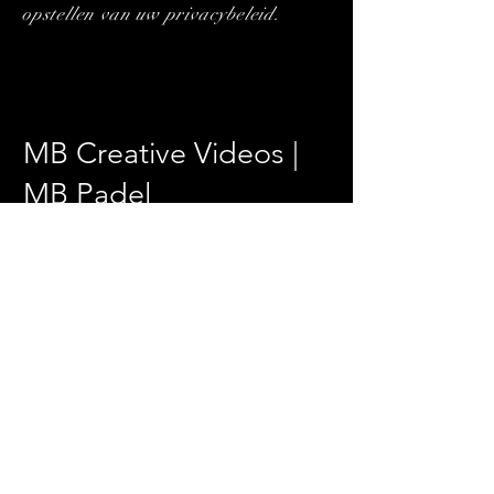
opstellen van uw privacybeleid.
MB Creative Videos |
MB Padel
's Gravenzande | Zuid Holland
info@markbentvelzen.com
KVK:
91579961
BTW: NL004901565B36
info@markbentvelzen.com
|
06-14211868